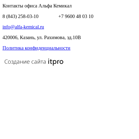
Этот вопрос задается для того, чтобы выяснить, являетесь ли
Контакты офиса Альфа Кемикал
человеком или представляете из себя автоматическую спам-р
Адрес
8 (843) 258-03-10 +7 9600 48 03 10
info@alfa-kemical.ru
420006, Казань, ул. Рахимова, зд.10В
Политика конфиденциальности